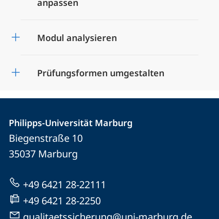
anpassen
Modul analysieren
Prüfungsformen umgestalten
Kontakt
Kontaktinformationen
der
Philipps-Universität Marburg
und
Biegenstraße 10
Universität
Informationen
35037
Marburg
Marburg
zur
Website
+49 6421 28-22111
+49 6421 28-2250
qualitaetssicherung@uni-marburg.de