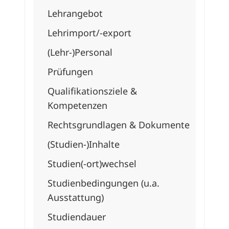
Lehrangebot
Lehrimport/-exp
ort
(Lehr-)Personal
Prüfungen
Qualifikationsz
iele &
Kompetenzen
Rechtsgrundlage
n & Dokumente
(Studien-)Inhal
te
Studien(-ort)we
chsel
Studienbedingun
gen (u.a.
Ausstattung)
Studiendauer