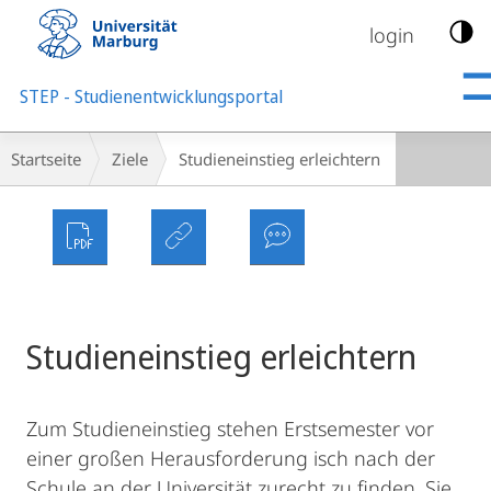
Mobile-
Navigation
login
STEP - Studienentwicklungsportal
Breadcrumb-
Startseite
Ziele
Studieneinstieg erleichtern
Navigation
Studieneinstieg erleichtern
Zum Studieneinstieg stehen Erstsemester vor
einer großen Herausforderung isch nach der
Schule an der Universität zurecht zu finden. Sie