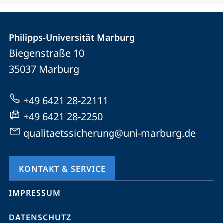
Kontakt
Kontaktinformationen
der
Philipps-Universität Marburg
und
Biegenstraße 10
Universität
Informationen
35037
Marburg
Marburg
zur
Website
+49 6421 28-22111
+49 6421 28-2250
qualitaetssicherung@uni-marburg.de
KONTAKT & SERVICE
Mobile-
IMPRESSUM
Service-
DATENSCHUTZ
Navigation