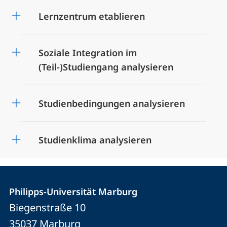
Lernzentrum etablieren
Soziale Integration im
(Teil-)Studiengang analysieren
Studienbedingungen analysieren
Studienklima analysieren
Kontakt
Kontaktinformationen
der
Philipps-Universität Marburg
und
Biegenstraße 10
Universität
Informationen
35037
Marburg
Marburg