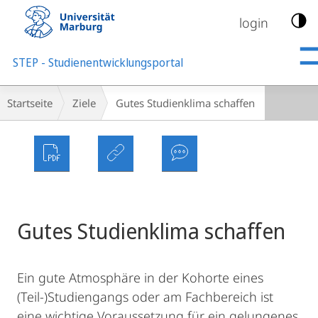
Mobile-
Navigation
login
STEP - Studienentwicklungsportal
Breadcrumb-
Startseite
Ziele
Gutes Studienklima schaffen
Navigation
Gutes Studienklima schaffen
Ein gute Atmosphäre in der Kohorte eines
(Teil-)Studiengangs oder am Fachbereich ist
eine wichtige Voraussetzung für ein gelungenes