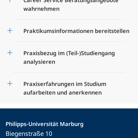
Career Service Beratungsangebote
wahrnehmen
Praktikumsinformationen bereitstellen
Praxisbezug im (Teil-)Studiengang
analysieren
Praxiserfahrungen im Studium
aufarbeiten und anerkennen
Kontakt
Kontaktinformationen
der
Philipps-Universität Marburg
und
Biegenstraße 10
Universität