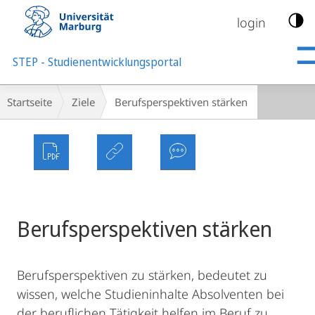
Mobile-
Navigation
login
STEP - Studienentwicklungsportal
Breadcrumb-
Startseite
Ziele
Berufsperspektiven stärken
Navigation
Berufsperspektiven stärken
Berufsperspektiven zu stärken, bedeutet zu
wissen, welche Studieninhalte Absolventen bei
der beruflichen Tätigkeit helfen im Beruf zu