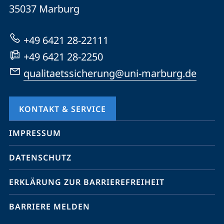
Informationen
35037
Marburg
Marburg
zur
Website
+49 6421 28-22111
+49 6421 28-2250
qualitaetssicherung@uni-marburg.de
KONTAKT & SERVICE
Mobile-
IMPRESSUM
Service-
DATENSCHUTZ
Navigation
und
ERKLÄRUNG ZUR BARRIEREFREIHEIT
Social
BARRIERE MELDEN
Media