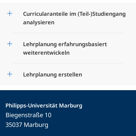
Curricularanteile im (Teil-)Studiengang
analysieren
Lehrplanung erfahrungsbasiert
weiterentwickeln
Lehrplanung erstellen
Kontakt
Kontaktinformationen
der
Philipps-Universität Marburg
und
Biegenstraße 10
Universität
Informationen
35037
Marburg
Marburg
zur