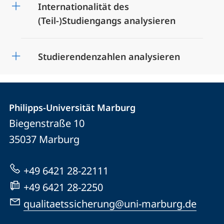
Internationalität des
(Teil-)Studiengangs analysieren
Studierendenzahlen analysieren
Kontakt
Kontaktinformationen
der
Philipps-Universität Marburg
und
Biegenstraße 10
Universität
Informationen
35037
Marburg
Marburg
zur
Website
+49 6421 28-22111
+49 6421 28-2250
qualitaetssicherung@uni-marburg.de