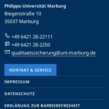
der
Philipps-Universität Marburg
und
Biegenstraße 10
Universität
Informationen
35037
Marburg
Marburg
zur
Website
+49 6421 28-22111
+49 6421 28-2250
qualitaetssicherung@uni-marburg.de
KONTAKT & SERVICE
Mobile-
IMPRESSUM
Service-
DATENSCHUTZ
Navigation
und
ERKLÄRUNG ZUR BARRIEREFREIHEIT