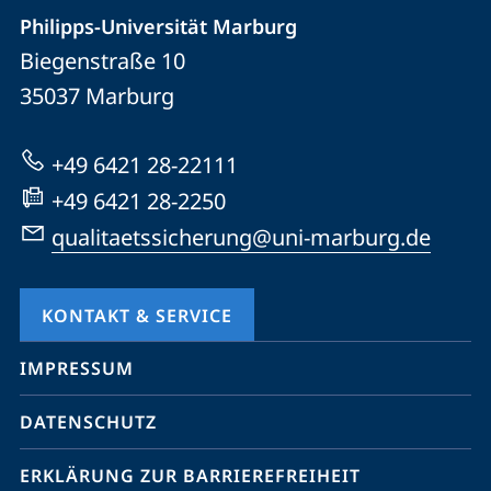
der
Philipps-Universität Marburg
und
Biegenstraße 10
Universität
Informationen
35037
Marburg
Marburg
zur
Website
+49 6421 28-22111
+49 6421 28-2250
qualitaetssicherung@uni-marburg.de
KONTAKT & SERVICE
Mobile-
IMPRESSUM
Service-
DATENSCHUTZ
Navigation
und
ERKLÄRUNG ZUR BARRIEREFREIHEIT