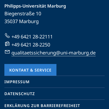
der
Philipps-Universität Marburg
und
Biegenstraße 10
Universität
Informationen
35037
Marburg
Marburg
zur
Website
+49 6421 28-22111
+49 6421 28-2250
qualitaetssicherung@uni-marburg.de
KONTAKT & SERVICE
Mobile-
IMPRESSUM
Service-
DATENSCHUTZ
Navigation
und
ERKLÄRUNG ZUR BARRIEREFREIHEIT