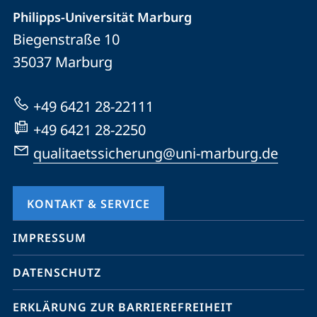
der
Philipps-Universität Marburg
und
Biegenstraße 10
Universität
Informationen
35037
Marburg
Marburg
zur
Website
+49 6421 28-22111
+49 6421 28-2250
qualitaetssicherung@uni-marburg.de
KONTAKT & SERVICE
Mobile-
IMPRESSUM
Service-
DATENSCHUTZ
Navigation
und
ERKLÄRUNG ZUR BARRIEREFREIHEIT