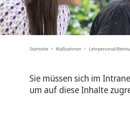
Breadcrumb-
Navigation
Startseite
Maßnahmen
Lehrpersonal/Betre
Sie müssen sich im Intran
um auf diese Inhalte zugr