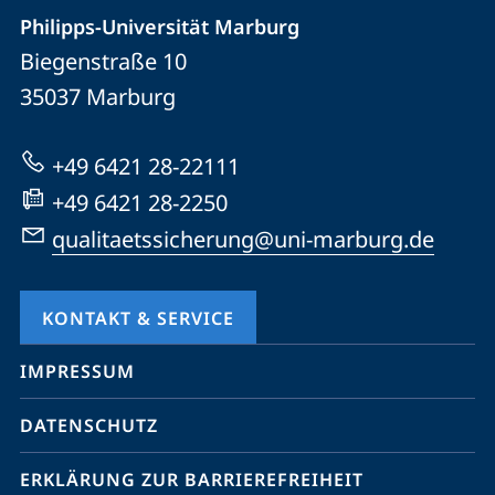
der
Philipps-Universität Marburg
und
Biegenstraße 10
Universität
Informationen
35037
Marburg
Marburg
zur
Website
+49 6421 28-22111
+49 6421 28-2250
qualitaetssicherung@uni-marburg.de
KONTAKT & SERVICE
Mobile-
IMPRESSUM
Service-
DATENSCHUTZ
Navigation
und
ERKLÄRUNG ZUR BARRIEREFREIHEIT