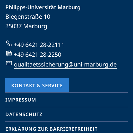
der
Philipps-Universität Marburg
und
Biegenstraße 10
Universität
Informationen
35037
Marburg
Marburg
zur
Website
+49 6421 28-22111
+49 6421 28-2250
qualitaetssicherung@uni-marburg.de
KONTAKT & SERVICE
Mobile-
IMPRESSUM
Service-
DATENSCHUTZ
Navigation
und
ERKLÄRUNG ZUR BARRIEREFREIHEIT