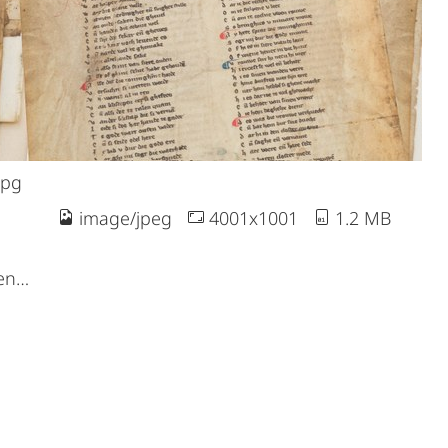
jpg
image/jpeg
4001x1001
1.2 MB
gen…