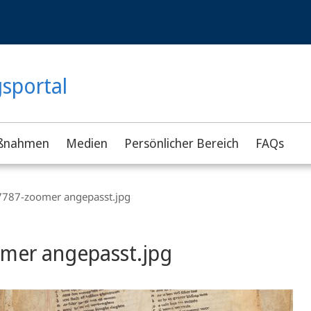
gsportal
ßnahmen
Medien
Persönlicher Bereich
FAQs
7787-zoomer angepasst.jpg
omer angepasst.jpg