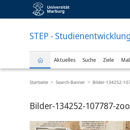
Service-
Navigation
KONTRASTREICHE VERSION
STEP - Studienentwicklun
Aktuelles
Suche
Ziele
Ma
Breadcrumb-
Navigation
Startseite
Search-Banner
Bilder-134252-10
Bilder-134252-107787-zo