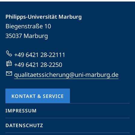
Kontakt
Kontaktinformationen
der
Philipps-Universität Marburg
und
Biegenstraße 10
Universität
Informationen
35037
Marburg
Marburg
zur
Website
+49 6421 28-22111
+49 6421 28-2250
qualitaetssicherung@uni-marburg.de
KONTAKT & SERVICE
Mobile-
IMPRESSUM
Service-
DATENSCHUTZ
Navigation