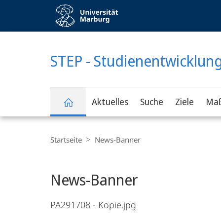
Service-
Navigation
KONTRASTREICHE VERSION
STEP - Studienentwicklun
Aktuelles
Suche
Ziele
Ma
Breadcrumb-
Navigation
Startseite
News-Banner
News-Banner
PA291708 - Kopie.jpg