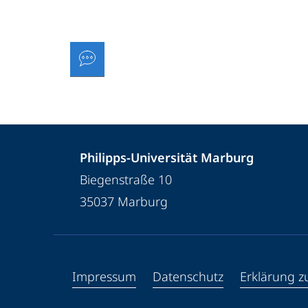
Kontakt
Kontaktinformationen
Philipps-Universität Marburg
und
der
Biegenstraße 10
Informationen
Universität
35037
Marburg
Marburg
zur
Website
Service-
Impressum
Datenschutz
Erklärung zu
Navigation
und